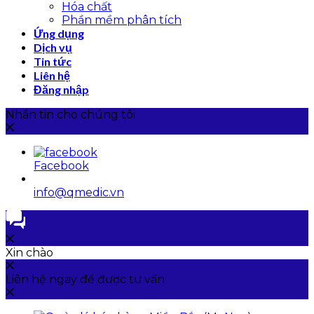
Hóa chất
Phần mềm phân tích
Ứng dụng
Dịch vụ
Tin tức
Liên hệ
Đăng nhập
Nhắn tin cho chúng tôi
Facebook
info@qmedic.vn
Xin chào
Liên hệ ngay để được tư vấn