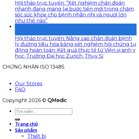
Hội thảo trực tuyến: “Xét nghiệm chẩn đoán
nhanh đang mang lại bước tiến mới trong chăm
sóc sức khỏe cho bệnh nhân nhi và người lớn
như thế nào”
06
Th7
Hội thảo trực tuyến: Nâng cao chẩn đoán bệnh
lý đường tiêu hóa bằng xét nghiệm hội chứng tự
động hoàn toàn: Kết quả thực tế từ Viện vi sinh y
học, Trường Đại học Zurich, Thụy Sĩ
CHỨNG NHẬN ISO 13485
Our Stores
FAQ
Copyright 2026 ©
QMedic
Tìm
kiếm:
Trang chủ
Sản phẩm
Thiết bị