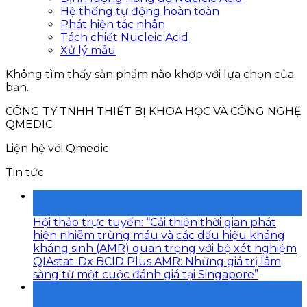
Hệ thống tự động hoàn toàn
Phát hiện tác nhân
Tách chiết Nucleic Acid
Xử lý mẫu
Không tìm thấy sản phẩm nào khớp với lựa chọn của
bạn.
CÔNG TY TNHH THIẾT BỊ KHOA HỌC VÀ CÔNG NGHỆ
QMEDIC
Liện hệ với Qmedic
Tin tức
21
Th7
Hội thảo trực tuyến: “Cải thiện thời gian phát
hiện nhiễm trùng máu và các dấu hiệu kháng
kháng sinh (AMR) quan trọng với bộ xét nghiệm
QIAstat-Dx BCID Plus AMR: Những giá trị lâm
sàng từ một cuộc đánh giá tại Singapore”
15
Th7