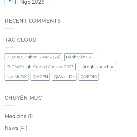
Th2
Ngọ 2026
RECENT COMMENTS
TAG CLOUD
BCR-ABL1 Mbcr IS-MMR (24)
Bệnh viện FV
CLC WB LightSpeed Contest 2023
Hội nghị khoa học
NeuMoDX
QIAGEN
QIAstat Dx
QMEDIC
CHUYÊN MỤC
Medicine
(1)
News
(41)