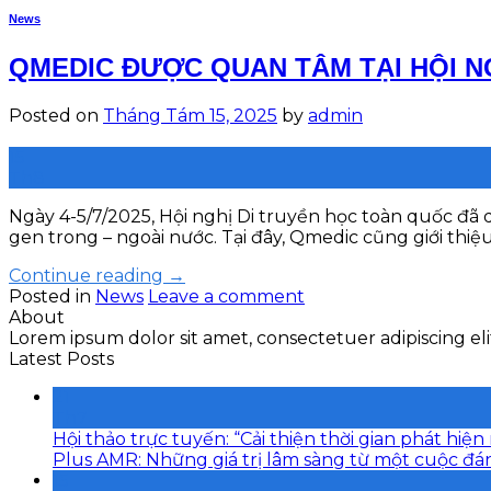
News
QMEDIC ĐƯỢC QUAN TÂM TẠI HỘI N
Posted on
Tháng Tám 15, 2025
by
admin
15
Th8
Ngày 4-5/7/2025, Hội nghị Di truyền học toàn quốc đã d
gen trong – ngoài nước. Tại đây, Qmedic cũng giới thiệ
Continue reading
→
Posted in
News
Leave a comment
About
Lorem ipsum dolor sit amet, consectetuer adipiscing e
Latest Posts
21
Th7
Hội thảo trực tuyến: “Cải thiện thời gian phát h
Plus AMR: Những giá trị lâm sàng từ một cuộc đán
15