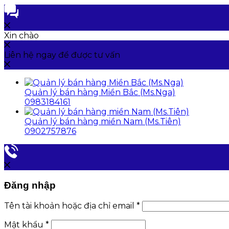
Xin chào
Liên hệ ngay để được tư vấn
Quản lý bán hàng Miền Bắc (Ms.Nga)
0983184161
Quản lý bán hàng miền Nam (Ms.Tiên)
0902757876
Đăng nhập
Tên tài khoản hoặc địa chỉ email
*
Mật khẩu
*