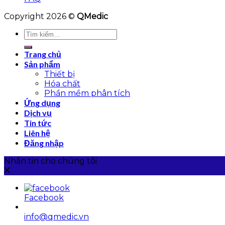
Copyright 2026 ©
QMedic
Tìm
kiếm:
Trang chủ
Sản phẩm
Thiết bị
Hóa chất
Phần mềm phân tích
Ứng dụng
Dịch vụ
Tin tức
Liên hệ
Đăng nhập
Nhắn tin cho chúng tôi
Facebook
info@qmedic.vn