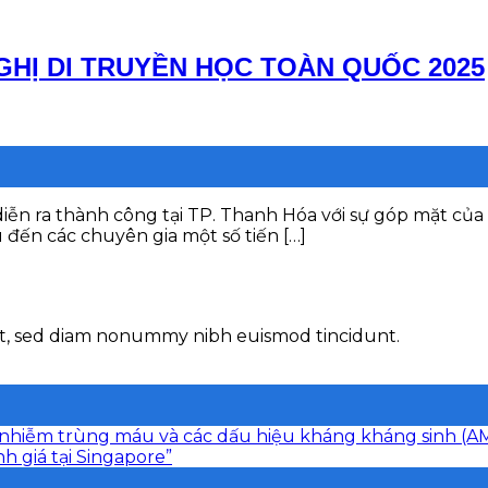
GHỊ DI TRUYỀN HỌC TOÀN QUỐC 2025
iễn ra thành công tại TP. Thanh Hóa với sự góp mặt của 
u đến các chuyên gia một số tiến […]
lit, sed diam nonummy nibh euismod tincidunt.
iện nhiễm trùng máu và các dấu hiệu kháng kháng sinh (
h giá tại Singapore”