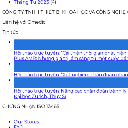
Tháng Tư 2023
(4)
CÔNG TY TNHH THIẾT BỊ KHOA HỌC VÀ CÔNG NGHỆ
Liện hệ với Qmedic
Tin tức
21
Th7
Hội thảo trực tuyến: “Cải thiện thời gian phát h
Plus AMR: Những giá trị lâm sàng từ một cuộc đán
15
Th7
Hội thảo trực tuyến: “Xét nghiệm chẩn đoán nhan
06
Th7
Hội thảo trực tuyến: Nâng cao chẩn đoán bệnh lý 
Đại học Zurich, Thụy Sĩ
CHỨNG NHẬN ISO 13485
Our Stores
FAQ