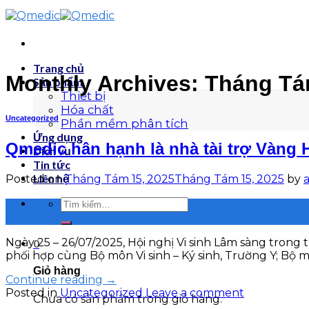
Skip
to
content
Trang chủ
Monthly Archives:
Tháng Tá
Sản phẩm
Thiết bị
Hóa chất
Uncategorized
Phần mềm phân tích
Ứng dụng
Qmedic hân hạnh là nhà tài trợ Vàng 
Dịch vụ
Tin tức
Liên hệ
Posted on
Tháng Tám 15, 2025
Tháng Tám 15, 2025
by
Tìm
15
kiếm:
Th8
Ngày 25 – 26/07/2025, Hội nghị Vi sinh Lâm sàng trong
0
phối hợp cùng Bộ môn Vi sinh – Ký sinh, Trường Y; Bộ
Giỏ hàng
Continue reading
→
Posted in
Uncategorized
Leave a comment
Chưa có sản phẩm trong giỏ hàng.