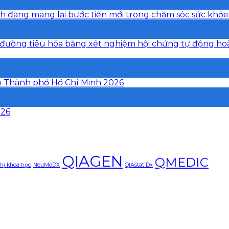
h đang mang lại bước tiến mới trong chăm sóc sức khỏe
đường tiêu hóa bằng xét nghiệm hội chứng tự động hoàn 
p Thành phố Hồ Chí Minh 2026
026
QIAGEN
QMEDIC
hị khoa học
NeuMoDX
QIAstat Dx