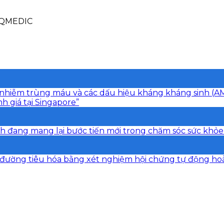
 QMEDIC
iện nhiễm trùng máu và các dấu hiệu kháng kháng sinh (
h giá tại Singapore”
h đang mang lại bước tiến mới trong chăm sóc sức khỏe
đường tiêu hóa bằng xét nghiệm hội chứng tự động hoàn 