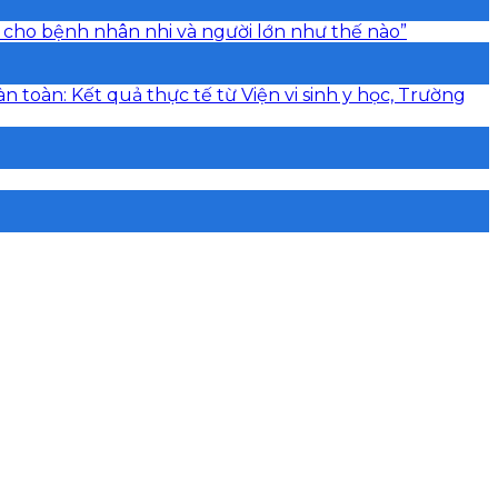
 cho bệnh nhân nhi và người lớn như thế nào”
toàn: Kết quả thực tế từ Viện vi sinh y học, Trường