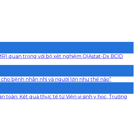
AMR) quan trọng với bộ xét nghiệm QIAstat-Dx BCID
 cho bệnh nhân nhi và người lớn như thế nào”
toàn: Kết quả thực tế từ Viện vi sinh y học, Trường