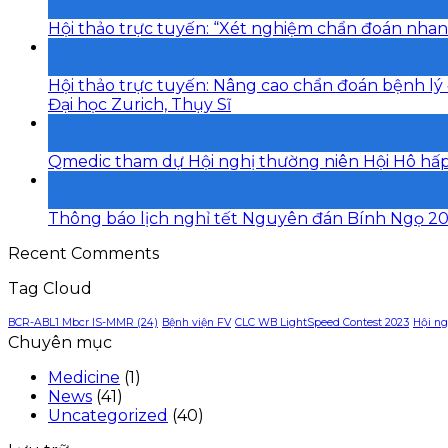
Th7
Hội thảo trực tuyến: “Xét nghiệm chẩn đoán nhan
06
Th7
Hội thảo trực tuyến: Nâng cao chẩn đoán bệnh lý 
Đại học Zurich, Thụy Sĩ
27
Th3
Qmedic tham dự Hội nghị thường niên Hội Hô hấ
11
Th2
Thông báo lịch nghỉ tết Nguyên đán Bính Ngọ 2
Recent Comments
Tag Cloud
BCR-ABL1 Mbcr IS-MMR (24)
Bệnh viện FV
CLC WB LightSpeed Contest 2023
Hội ng
Chuyên mục
Medicine
(1)
News
(41)
Uncategorized
(40)